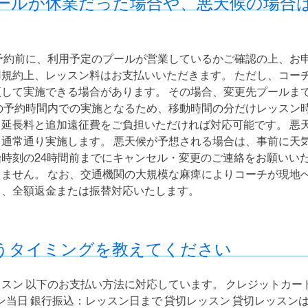
ールが休業だった場合や、悪天候の場合
予約前に、利用予定のプールが営業しているかご確認の上、お申
規約上、レッスン料はお支払いいただきます。 ただし、コー
して実施できる場合があります。 その場合、変更先プールま
の予約時間内での実施となるため、移動時間の分だけレッスン時
延長料と追加遠征費をご負担いただければ対応可能です。 悪天
通常通り実施します。 悪天候が予想される場合は、事前に天気
時刻の24時間前までにキャンセル・変更のご連絡をお願いいた
ません。 なお、交通機関の大規模な麻痺によりコーチが現地
し、全額返金または振替対応いたします。
うタイミングを教えてください
スン 以下のお支払い方法に対応しています。 クレジットカー
ッスン当日 銀行振込：レッスン日まで 貸切レッスン 貸切レッス